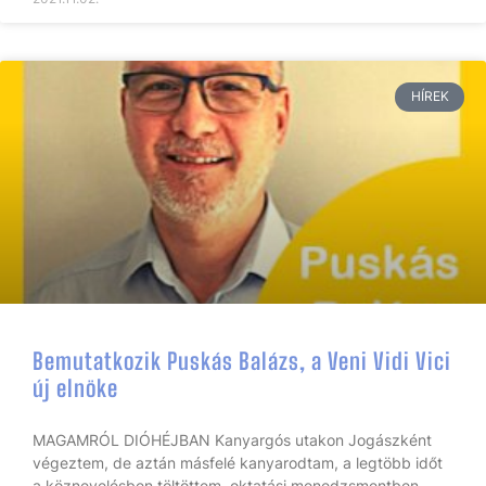
HÍREK
Bemutatkozik Puskás Balázs, a Veni Vidi Vici
új elnöke
MAGAMRÓL DIÓHÉJBAN Kanyargós utakon Jogászként
végeztem, de aztán másfelé kanyarodtam, a legtöbb időt
a köznevelésben töltöttem, oktatási menedzsmentben.