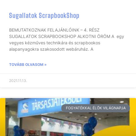
Sugallatok ScrapbookShop
BEMUTATKOZNAK FELAJÁNLÓINK – 4. RÉSZ
SUGALLATOK SCRAPBOOKSHOP ALKOTNI ÖRÖM A egy
vegyes kézműves technikára és scrapbookos
alapanyagokra szakosodott webáruház. A
TOVÁBB OLVASOM »
2021.11.13.
FOGYATÉKKAL ÉLŐK VILÁGNAPJA