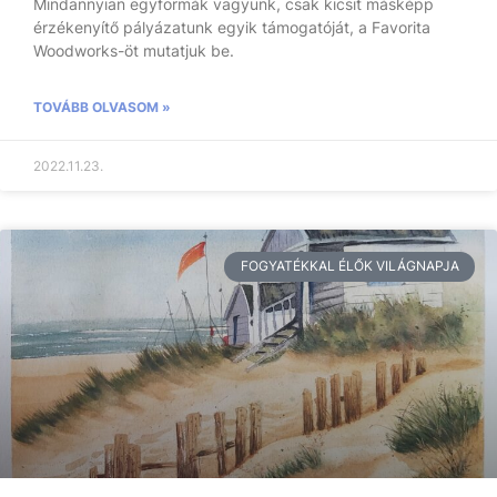
Mindannyian egyformák vagyunk, csak kicsit másképp
érzékenyítő pályázatunk egyik támogatóját, a Favorita
Woodworks-öt mutatjuk be.
TOVÁBB OLVASOM »
2022.11.23.
FOGYATÉKKAL ÉLŐK VILÁGNAPJA