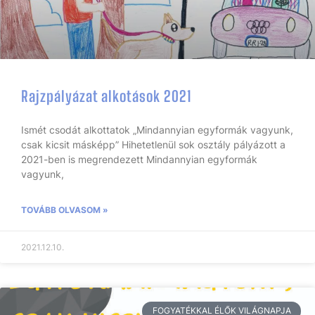
Rajzpályázat alkotások 2021
Ismét csodát alkottatok „Mindannyian egyformák vagyunk,
csak kicsit másképp” Hihetetlenül sok osztály pályázott a
2021-ben is megrendezett Mindannyian egyformák
vagyunk,
TOVÁBB OLVASOM »
2021.12.10.
FOGYATÉKKAL ÉLŐK VILÁGNAPJA