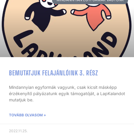
BEMUTATJUK FELAJÁNLÓINK 3. RÉSZ
Mindannyian egyformák vagyunk, csak kicsit másképp
érzékenyítő pályázatunk egyik támogatóját, a LapKalandot
mutatjuk be.
TOVÁBB OLVASOM »
2022.11.25.