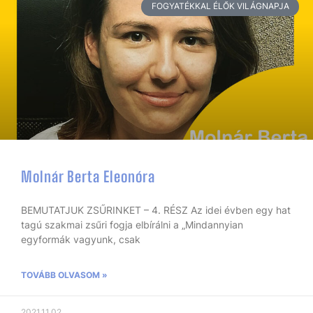
FOGYATÉKKAL ÉLŐK VILÁGNAPJA
Molnár Berta Eleonóra
BEMUTATJUK ZSŰRINKET – 4. RÉSZ Az idei évben egy hat
tagú szakmai zsűri fogja elbírálni a „Mindannyian
egyformák vagyunk, csak
TOVÁBB OLVASOM »
2021.11.02.