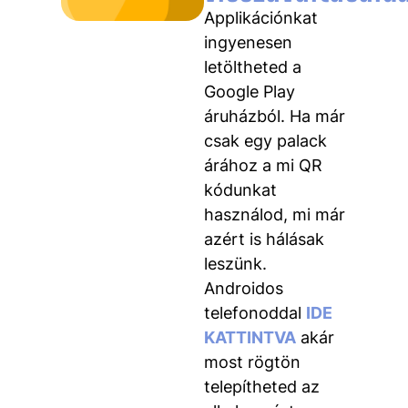
Applikációnkat
ingyenesen
letöltheted a
Google Play
áruházból. Ha már
csak egy palack
árához a mi QR
kódunkat
használod, mi már
azért is hálásak
leszünk.
Androidos
telefonoddal
IDE
KATTINTVA
akár
most rögtön
telepítheted az