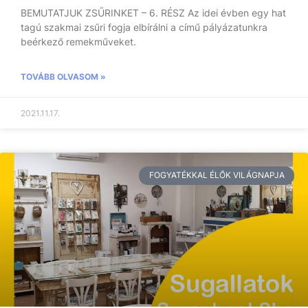
BEMUTATJUK ZSŰRINKET – 6. RÉSZ Az idei évben egy hat
tagú szakmai zsűri fogja elbírálni a című pályázatunkra
beérkező remekműveket.
TOVÁBB OLVASOM »
2021.11.17.
FOGYATÉKKAL ÉLŐK VILÁGNAPJA