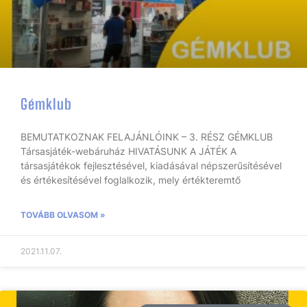
Gémklub
BEMUTATKOZNAK FELAJÁNLÓINK – 3. RÉSZ GÉMKLUB
Társasjáték-webáruház HIVATÁSUNK A JÁTÉK A
társasjátékok fejlesztésével, kiadásával népszerűsítésével
és értékesítésével foglalkozik, mely értékteremtő
TOVÁBB OLVASOM »
2021.11.07.