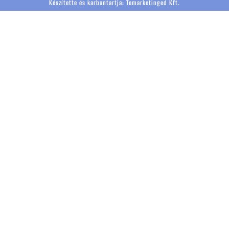
Készítette és karbantartja:
Temarketinged Kft.