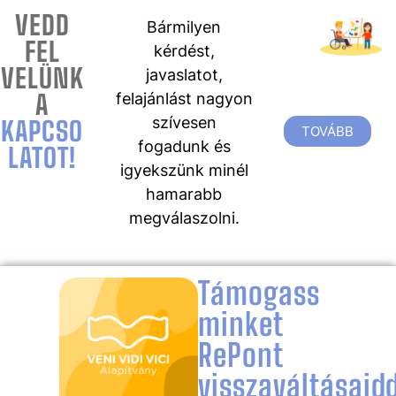
VEDD
Bármilyen
FEL
kérdést,
VELÜNK
javaslatot,
A
felajánlást nagyon
szívesen
KAPCSO
TOVÁBB
fogadunk és
LATOT!
igyekszünk minél
hamarabb
megválaszolni.
Támogass
minket
RePont
visszaváltásaidd