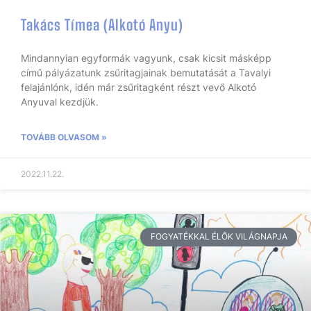
Takács Tímea (Alkotó Anyu)
Mindannyian egyformák vagyunk, csak kicsit másképp
című pályázatunk zsűritagjainak bemutatását a Tavalyi
felajánlónk, idén már zsűritagként részt vevő Alkotó
Anyuval kezdjük.
TOVÁBB OLVASOM »
2022.11.22.
FOGYATÉKKAL ÉLŐK VILÁGNAPJA