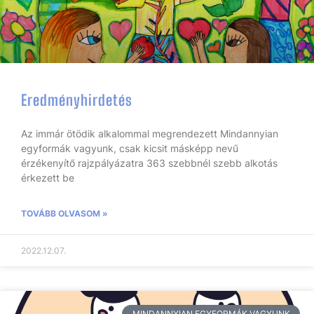
Eredményhirdetés
Az immár ötödik alkalommal megrendezett Mindannyian
egyformák vagyunk, csak kicsit másképp nevű
érzékenyítő rajzpályázatra 363 szebbnél szebb alkotás
érkezett be
TOVÁBB OLVASOM »
2022.12.07.
MINDANNYIAN EGYFORMÁK VAGYUNK