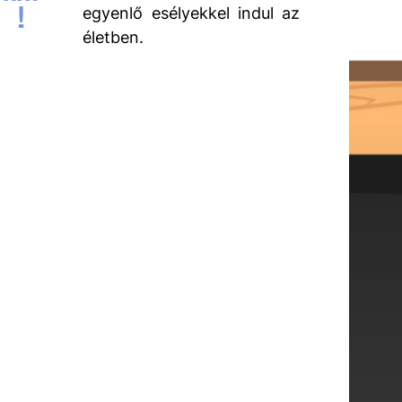
!
-1-13
egyenlő esélyekkel indul az
életben.