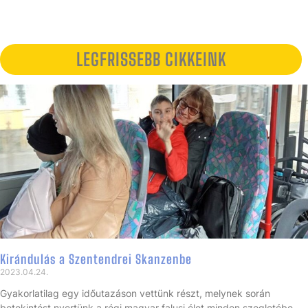
LEGFRISSEBB CIKKEINK
Kirándulás a Szentendrei Skanzenbe
2023.04.24.
Gyakorlatilag egy időutazáson vettünk részt, melynek során
betekintést nyertünk a régi magyar falusi élet minden szegletébe.