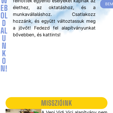
W
felnőttek egyenlő esélyeket kapnak az
BEM
EB
élethez, az oktatáshoz, és a
OL
munkavállaláshoz. Csatlakozz
D
hozzánk, és együtt változtassuk meg
a jövőt! Fedezd fel alapítványunkat
AL
bővebben, és kattints!
U
N
K
O
N!
MISSZIÓINK
A Veni Vidi Vici alapítvány nem