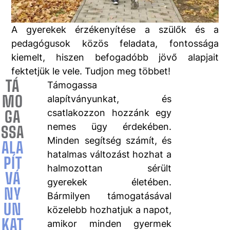
A gyerekek érzékenyítése a szülők és a
pedagógusok közös feladata, fontossága
kiemelt, hiszen befogadóbb jövő alapjait
fektetjük le vele. Tudjon meg többet!
Veni Vidi
TÁ
Támogassa
Vici
MO
Alapítván
alapítványunkat, és
y
GA
csatlakozzon hozzánk egy
Számlasz
nemes ügy érdekében.
SSA
ám:
Minden segítség számít, és
ALA
11600006
-
hatalmas változást hozhat a
PÍT
0000000
halmozottan sérült
0-
VÁ
84715199
gyerekek életében.
NY
(Erste
Bármilyen támogatásával
Bank)
UN
közelebb hozhatjuk a napot,
Adószám:
KAT
amikor minden gyermek
18978188