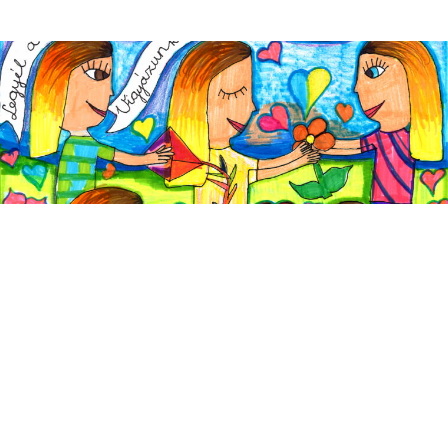
Eredményhirdetés
2022.12.07.
Az immár ötödik alkalommal megrendezett Mindannyian egyformák
vagyunk, csak kicsit másképp nevű érzékenyítő rajzpályázatra 363
szebbnél szebb alkotás érkezett be
RÉSZLETEK >>