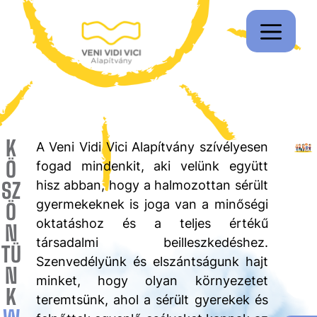
K
A Veni Vidi Vici Alapítvány szívélyesen
Ö
fogad mindenkit, aki velünk együtt
SZ
hisz abban, hogy a halmozottan sérült
gyermekeknek is joga van a minőségi
Ö
oktatáshoz és a teljes értékű
N
társadalmi beilleszkedéshez.
TÜ
Szenvedélyünk és elszántságunk hajt
N
minket, hogy olyan környezetet
K
teremtsünk, ahol a sérült gyerekek és