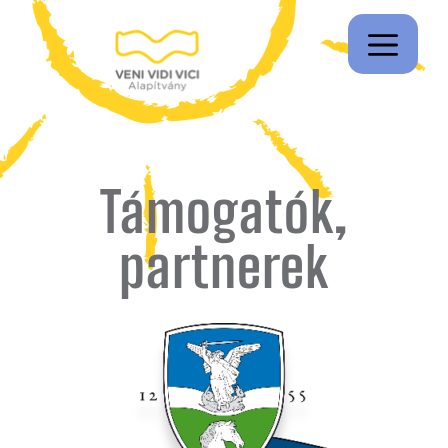
Támogatók,
partnerek