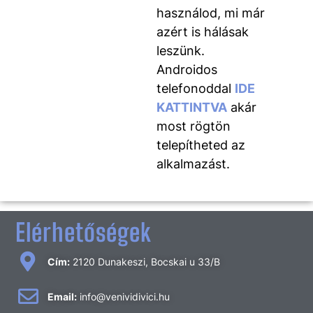
használod, mi már
azért is hálásak
leszünk.
Androidos
telefonoddal
IDE
KATTINTVA
akár
most rögtön
telepítheted az
alkalmazást.
Elérhetőségek
Cím:
2120 Dunakeszi, Bocskai u 33/B
Email:
info@venividivici.hu