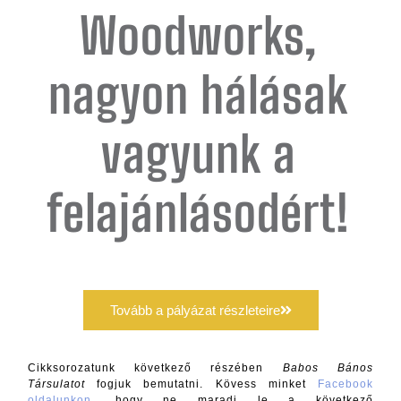
Woodworks,
nagyon hálásak
vagyunk a
felajánlásodért!
Tovább a pályázat részleteire
Cikksorozatunk következő részében
Babos Bános
Társulatot
fogjuk bemutatni.
Kövess minket
Facebook
oldalunkon
, hogy ne maradj le a következő