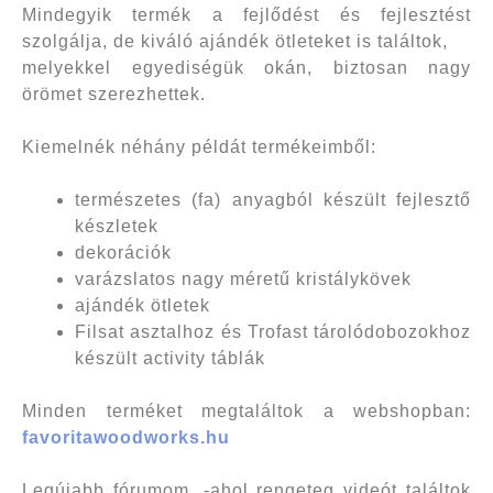
Mindegyik termék a fejlődést és fejlesztést
szolgálja, de kiváló ajándék ötleteket is találtok,
melyekkel egyediségük okán, biztosan nagy
örömet szerezhettek.
Kiemelnék néhány példát termékeimből:
természetes (fa) anyagból készült fejlesztő
készletek
dekorációk
varázslatos nagy méretű kristálykövek
ajándék ötletek
Filsat asztalhoz és Trofast tárolódobozokhoz
készült activity táblák
Minden terméket megtaláltok a webshopban:
favoritawoodworks.hu
Legújabb fórumom, -ahol rengeteg videót találtok