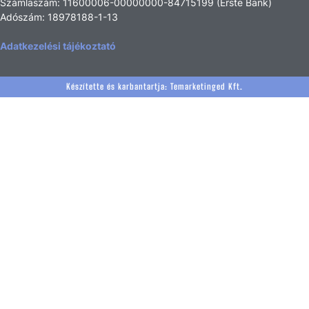
Számlaszám: 11600006-00000000-84715199 (Erste Bank)
Adószám: 18978188-1-13
Adatkezelési tájékoztató
Készítette és karbantartja:
Temarketinged Kft.