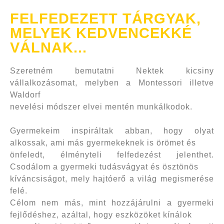
FELFEDEZETT TÁRGYAK,
MELYEK KEDVENCEKKÉ
VÁLNAK...
Szeretném bemutatni Nektek kicsiny
vállalkozásomat, melyben a Montessori illetve
Waldorf
nevelési módszer elvei mentén munkálkodok.
Gyermekeim inspiráltak abban, hogy olyat
alkossak, ami más gyermekeknek is örömet és
önfeledt, élményteli felfedezést jelenthet.
Csodálom a gyermeki tudásvágyat és ösztönös
kíváncsiságot, mely hajtóerő a világ megismerése
felé.
Célom nem más, mint hozzájárulni a gyermeki
fejlődéshez, azáltal, hogy eszközöket kínálok