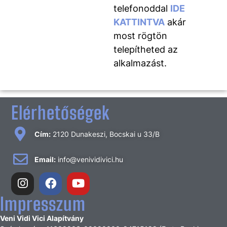
telefonoddal
IDE
KATTINTVA
akár
most rögtön
telepítheted az
alkalmazást.
Elérhetőségek
Cím:
2120 Dunakeszi, Bocskai u 33/B
Email:
info@venividivici.hu
Impresszum
Veni Vidi Vici Alapítvány