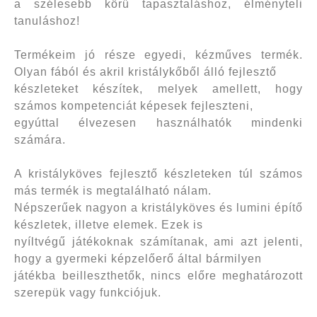
a szélesebb körű tapasztaláshoz, élményteli
tanuláshoz!
Termékeim jó része egyedi, kézműves termék.
Olyan fából és akril kristálykőből álló fejlesztő
készleteket készítek, melyek amellett, hogy
számos kompetenciát képesek fejleszteni,
egyúttal élvezesen használhatók mindenki
számára.
A kristályköves fejlesztő készleteken túl számos
más termék is megtalálható nálam.
Népszerűek nagyon a kristályköves és lumini építő
készletek, illetve elemek. Ezek is
nyíltvégű játékoknak számítanak, ami azt jelenti,
hogy a gyermeki képzelőerő által bármilyen
játékba beilleszthetők, nincs előre meghatározott
szerepük vagy funkciójuk.