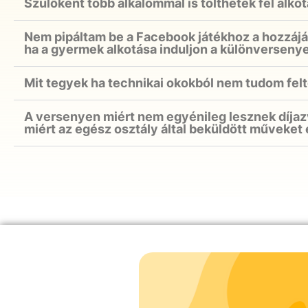
Szülőként több alkalommal is tölthetek fel alko
Nem pipáltam be a Facebook játékhoz a hozzájá
ha a gyermek alkotása induljon a különverseny
Mit tegyek ha technikai okokból nem tudom feltö
A versenyen miért nem egyénileg lesznek díjaz
miért az egész osztály által beküldött műveket 