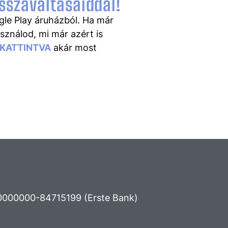
sszaváltásaiddal!
gle Play áruházból. Ha már
ználod, mi már azért is
 KATTINTVA
akár most
000000-84715199 (Erste Bank)