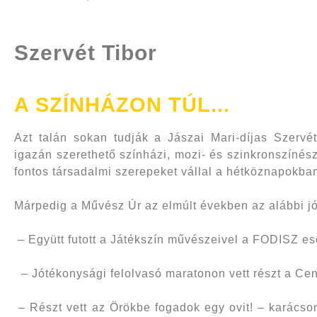
Szervét Tibor
A SZÍNHÁZON TÚL...
Azt talán sokan tudják a Jászai Mari-díjas Szervé
igazán szerethető színházi, mozi- és szinkronszínés
fontos társadalmi szerepeket vállal a hétköznapokba
Márpedig a Művész Úr az elmúlt években az alábbi 
– Együtt futott a Játékszín művészeivel a FODISZ es
–
Jótékonysági felolvasó maratonon vett részt a Ce
– Részt vett az Örökbe fogadok egy ovit! – karács