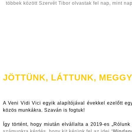
többek között Szervét Tibor olvastak fel nap, mint na
JÖTTÜNK, LÁTTUNK, MEGG
A Veni Vidi Vici egyik alapítójával évekkel ezelőtt eg
közös munkákra. Szaván is fogtuk!
Így történt, hogy miután elvállalta a 2019-es „Rólu
számunkra kérdés, hogy kit kérünk fel az idei
“
Mindan