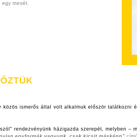
p egy mesét.
YŐZTÜK
y közös ismerős által volt alkalmuk először találkozni é
nk szól” rendezvényünk házigazda szerepét, melyben – 
nyian egyformák vagyunk, csak kicsit másképp”
című