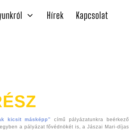
yunkról
Hírek
Kapcsolat
RÉSZ
ak kicsit másképp”
című pályázatunkra beérkező
gyben a pályázat fővédnökét is, a Jászai Mari-díjas