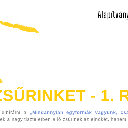
Alapítván
SŰRINKET - 1. 
 elbírálni a
„Mindannyian egyformák vagyunk, cs
 a nagy tiszteletben álló zsűrinek az elnökét, hanem e