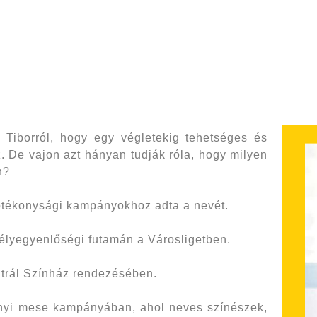
t Tiborról, hogy egy végletekig tehetséges és
z.
De vajon azt hányan tudják róla, hogy milyen
n?
jótékonysági kampányokhoz adta a nevét.
élyegyenlőségi futamán a Városligetben.
ntrál Színház rendezésében.
onyi mese kampányában, ahol neves színészek,