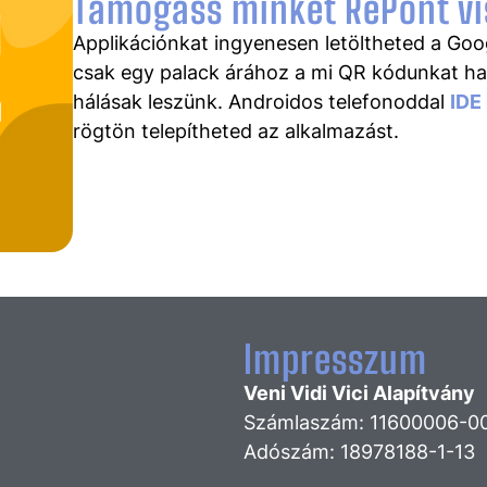
Támogass minket RePont vi
Applikációnkat ingyenesen letöltheted a Goo
csak egy palack árához a mi QR kódunkat has
hálásak leszünk. Androidos telefonoddal
IDE
rögtön telepítheted az alkalmazást.
Impresszum
Veni Vidi Vici Alapítvány
Számlaszám: 11600006-00
Adószám: 18978188-1-13