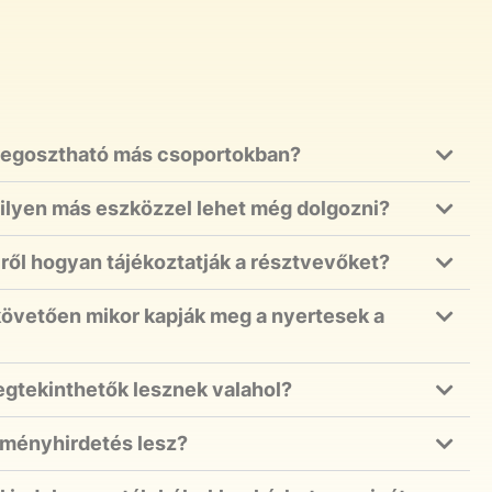
egosztható más csoportokban?
milyen más eszközzel lehet még dolgozni?
ről hogyan tájékoztatják a résztvevőket?
övetően mikor kapják meg a nyertesek a
egtekinthetők lesznek valahol?
dményhirdetés lesz?