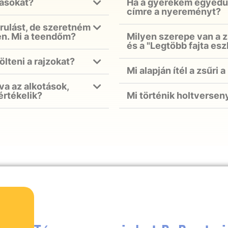
tásokat?
Ha a gyerekem egyedül 
címre a nyereményt?
rulást, de szeretném
en. Mi a teendőm?
Milyen szerepe van a z
és a "Legtöbb fajta es
lteni a rajzokat?
Mi alapján ítél a zsűri
va az alkotások,
értékelik?
Mi történik holtversen