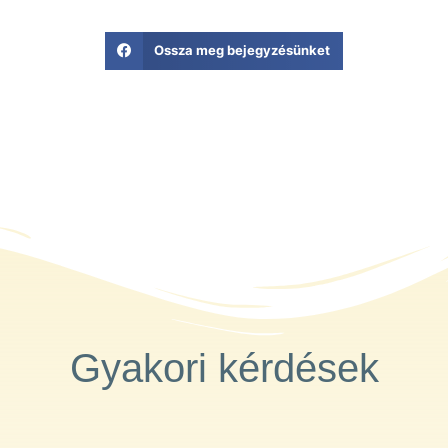
Ossza meg bejegyzésünket
Gyakori kérdések