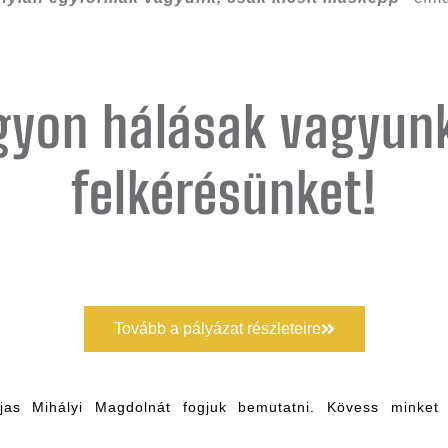
gyon hálásak vagyun
felkérésünket!
Tovább a pályázat részleteire
jas Mihályi Magdolnát
fogjuk bemutatni.
Kövess minke